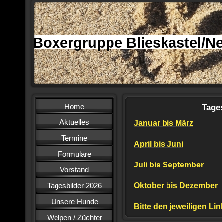
Boxergruppe Blieskastel/Ne
Home
Tage
Aktuelles
Januar bis März
Termine
April bis Juni
Formulare
Juli bis September
Vorstand
Tagesbilder 2026
Oktober bis Dezember
Unsere Hunde
Bitte den jeweiligen Lin
Welpen / Züchter