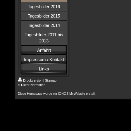
Tagesbilder 2016
Tagesbilder 2015
Tagesbilder 2014
Tagesbilder 2011 bis
2013
Anfahrt
Impressum / Kontakt
Links
Druckversion
|
Sitemap
© Dieter Nermerich
Diese Homepage wurde mit
IONOS MyWebsite
erstellt.